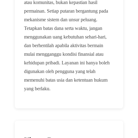
atau komunitas, bukan kepastian hasil
permainan. Setiap putaran bergantung pada
mekanisme sistem dan unsur peluang.
Tetapkan batas dana serta waktu, jangan
menggunakan uang kebutuhan sehari-hari,
dan berhentilah apabila aktivitas bermain
mulai mengganggu kondisi finansial atau
kehidupan pribadi. Layanan ini hanya boleh
digunakan oleh pengguna yang telah
memenuhi batas usia dan ketentuan hukum
yang berlaku.