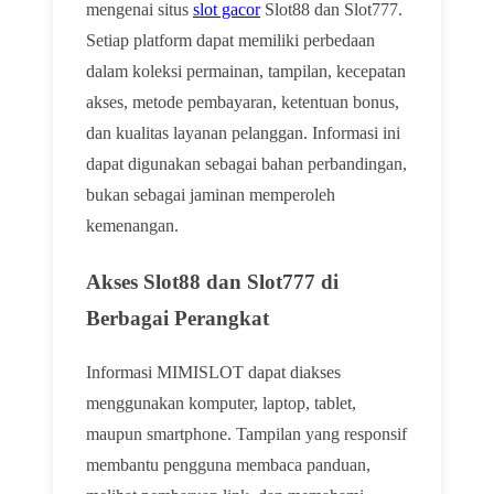
mengenai situs
slot gacor
Slot88 dan Slot777.
Setiap platform dapat memiliki perbedaan
dalam koleksi permainan, tampilan, kecepatan
akses, metode pembayaran, ketentuan bonus,
dan kualitas layanan pelanggan. Informasi ini
dapat digunakan sebagai bahan perbandingan,
bukan sebagai jaminan memperoleh
kemenangan.
Akses Slot88 dan Slot777 di
Berbagai Perangkat
Informasi MIMISLOT dapat diakses
menggunakan komputer, laptop, tablet,
maupun smartphone. Tampilan yang responsif
membantu pengguna membaca panduan,