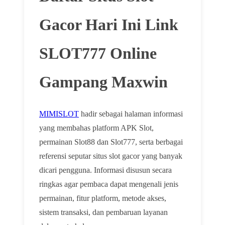
Gacor Hari Ini Link
SLOT777 Online
Gampang Maxwin
MIMISLOT
hadir sebagai halaman informasi
yang membahas platform APK Slot,
permainan Slot88 dan Slot777, serta berbagai
referensi seputar situs slot gacor yang banyak
dicari pengguna. Informasi disusun secara
ringkas agar pembaca dapat mengenali jenis
permainan, fitur platform, metode akses,
sistem transaksi, dan pembaruan layanan