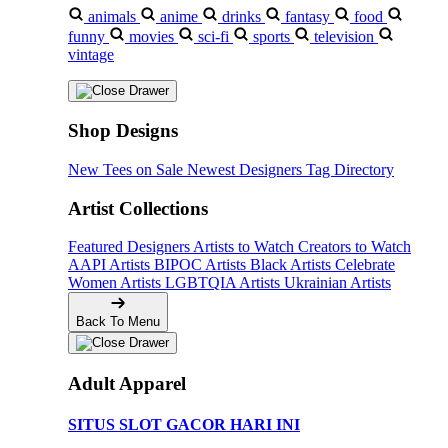
animals
anime
drinks
fantasy
food
funny
movies
sci-fi
sports
television
vintage
Shop Designs
New Tees on Sale
Newest Designers
Tag Directory
Artist Collections
Featured Designers
Artists to Watch
Creators to Watch
AAPI Artists
BIPOC Artists
Black Artists
Celebrate
Women Artists
LGBTQIA Artists
Ukrainian Artists
Back To Menu
Adult Apparel
SITUS SLOT GACOR HARI INI