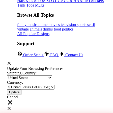
Hats
Kids SITUS SLOT GACOR HARI INI
Stickers
Tank Tops
Mugs
Browse All Topics
funny
music
anime
movies
television
sports
sci-fi
vintage
animals
drinks
food
politics
All Popular Designs
Support
Order Status
FAQ
Contact Us
Update Your Browsing Preferences
Shipping Country:
Currency:
Cancel