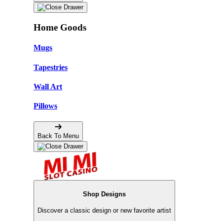
Home Goods
Mugs
Tapestries
Wall Art
Pillows
Back To Menu
Shop Designs
Discover a classic design or new favorite artist