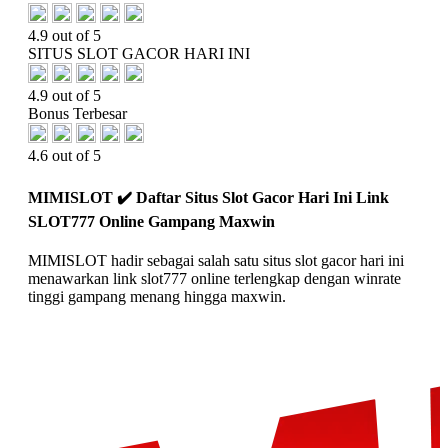
4.9 out of 5
SITUS SLOT GACOR HARI INI
4.9 out of 5
Bonus Terbesar
4.6 out of 5
MIMISLOT ✔️ Daftar Situs Slot Gacor Hari Ini Link
SLOT777 Online Gampang Maxwin
MIMISLOT hadir sebagai salah satu situs slot gacor hari ini
menawarkan link slot777 online terlengkap dengan winrate
tinggi gampang menang hingga maxwin.