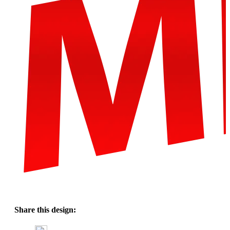
Share this design: