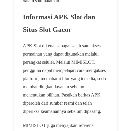
dalam satu halaman.
Informasi APK Slot dan
Situs Slot Gacor
APK Slot dikenal sebagai salah satu akses
permainan yang dapat digunakan melalui
perangkat seluler. Melalui MIMISLOT,
pengguna dapat mempelajari cara mengakses
platform, memahami fitur yang tersedia, serta
membandingkan layanan sebelum
menentukan pilihan. Pastikan berkas APK
diperoleh dari sumber resmi dan telah
diperiksa keamanannya sebelum dipasang.
MIMISLOT juga menyajikan referensi