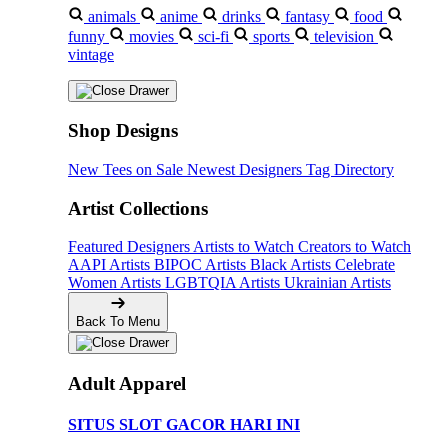
animals
anime
drinks
fantasy
food
funny
movies
sci-fi
sports
television
vintage
Shop Designs
New Tees on Sale
Newest Designers
Tag Directory
Artist Collections
Featured Designers
Artists to Watch
Creators to Watch
AAPI Artists
BIPOC Artists
Black Artists
Celebrate
Women Artists
LGBTQIA Artists
Ukrainian Artists
Back To Menu
Adult Apparel
SITUS SLOT GACOR HARI INI