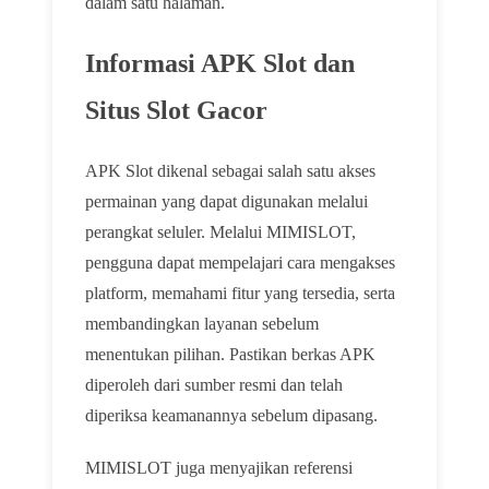
dalam satu halaman.
Informasi APK Slot dan
Situs Slot Gacor
APK Slot dikenal sebagai salah satu akses
permainan yang dapat digunakan melalui
perangkat seluler. Melalui MIMISLOT,
pengguna dapat mempelajari cara mengakses
platform, memahami fitur yang tersedia, serta
membandingkan layanan sebelum
menentukan pilihan. Pastikan berkas APK
diperoleh dari sumber resmi dan telah
diperiksa keamanannya sebelum dipasang.
MIMISLOT juga menyajikan referensi