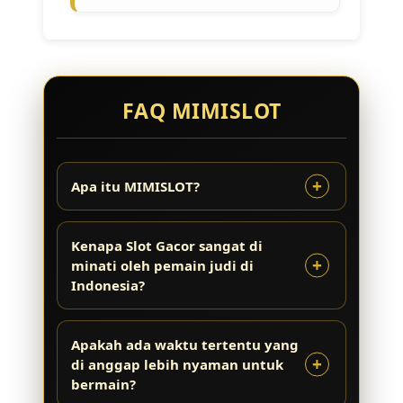
FAQ MIMISLOT
Apa itu MIMISLOT?
Kenapa Slot Gacor sangat di
minati oleh pemain judi di
Indonesia?
Apakah ada waktu tertentu yang
di anggap lebih nyaman untuk
bermain?