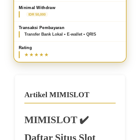
Minimal Withdraw
IDR 50,000
Transaksi Pembayaran
Transfer Bank Lokal • E-wallet • QRIS
Rating
Artikel MIMISLOT
MIMISLOT ✔️
Daftar Situs Slot