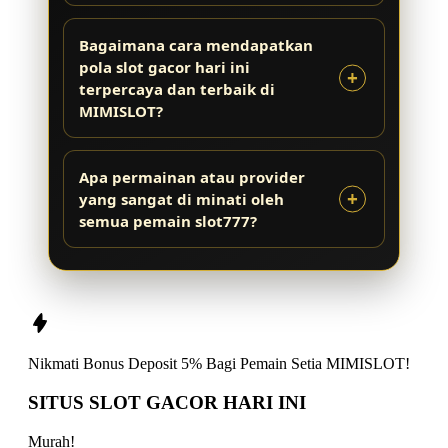
Bagaimana cara mendapatkan
pola slot gacor hari ini
terpercaya dan terbaik di
MIMISLOT?
Apa permainan atau provider
yang sangat di minati oleh
semua pemain slot777?
Nikmati
Bonus Deposit 5%
Bagi Pemain Setia
MIMISLOT!
SITUS SLOT GACOR HARI INI
Murah!