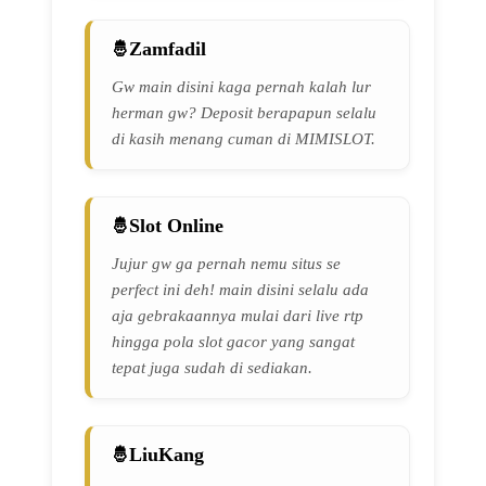
Zamfadil
Gw main disini kaga pernah kalah lur
herman gw? Deposit berapapun selalu
di kasih menang cuman di MIMISLOT.
Slot Online
Jujur gw ga pernah nemu situs se
perfect ini deh! main disini selalu ada
aja gebrakaannya mulai dari live rtp
hingga pola slot gacor yang sangat
tepat juga sudah di sediakan.
LiuKang