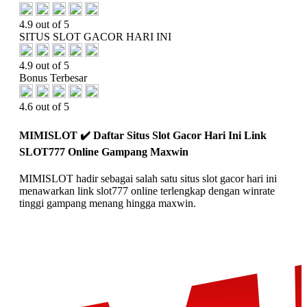
4.9 out of 5
SITUS SLOT GACOR HARI INI
4.9 out of 5
Bonus Terbesar
4.6 out of 5
MIMISLOT ✔️ Daftar Situs Slot Gacor Hari Ini Link
SLOT777 Online Gampang Maxwin
MIMISLOT hadir sebagai salah satu situs slot gacor hari ini
menawarkan link slot777 online terlengkap dengan winrate
tinggi gampang menang hingga maxwin.