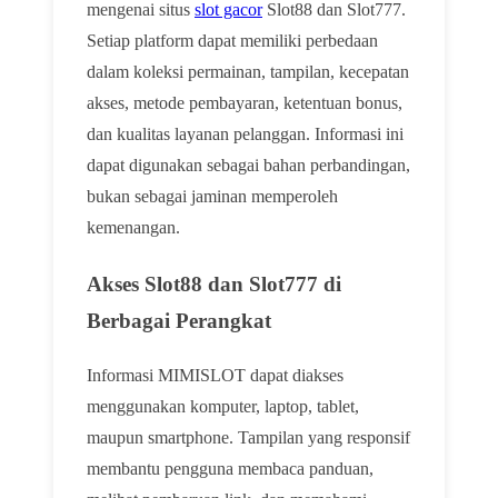
mengenai situs
slot gacor
Slot88 dan Slot777.
Setiap platform dapat memiliki perbedaan
dalam koleksi permainan, tampilan, kecepatan
akses, metode pembayaran, ketentuan bonus,
dan kualitas layanan pelanggan. Informasi ini
dapat digunakan sebagai bahan perbandingan,
bukan sebagai jaminan memperoleh
kemenangan.
Akses Slot88 dan Slot777 di
Berbagai Perangkat
Informasi MIMISLOT dapat diakses
menggunakan komputer, laptop, tablet,
maupun smartphone. Tampilan yang responsif
membantu pengguna membaca panduan,