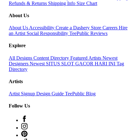
Refunds & Returns
Shipping Info
Size Chart
About Us
About Us
Accessibility
Create a Dashery Store
Careers
Hire
an Artist
Social Responsibility
TeePublic Reviews
Explore
All Designs
Content Directory
Featured Artists
Newest
Designers
Newest SITUS SLOT GACOR HARI INI
Tag
Directory
Artists
Artist Signup
Design Guide
TeePublic Blog
Follow Us