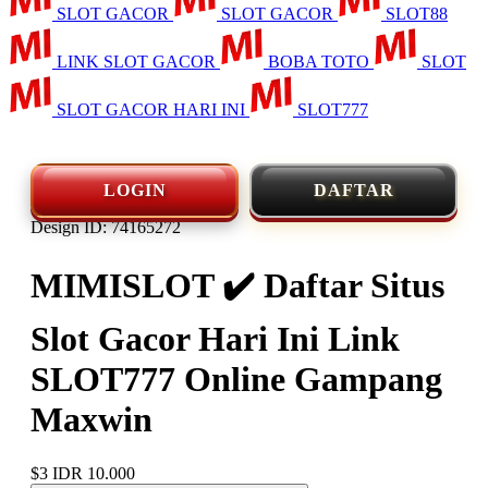
SLOT GACOR
SLOT GACOR
SLOT88
LINK SLOT GACOR
BOBA TOTO
SLOT
SLOT GACOR HARI INI
SLOT777
LOGIN
DAFTAR
Design ID: 74165272
MIMISLOT ✔️ Daftar Situs
Slot Gacor Hari Ini Link
SLOT777 Online Gampang
Maxwin
$3
IDR 10.000