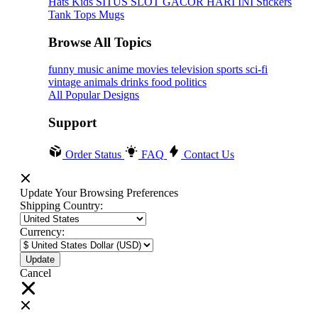
Hats
Kids SITUS SLOT GACOR HARI INI
Stickers
Tank Tops
Mugs
Browse All Topics
funny
music
anime
movies
television
sports
sci-fi
vintage
animals
drinks
food
politics
All Popular Designs
Support
Order Status
FAQ
Contact Us
Update Your Browsing Preferences
Shipping Country:
Currency:
Cancel