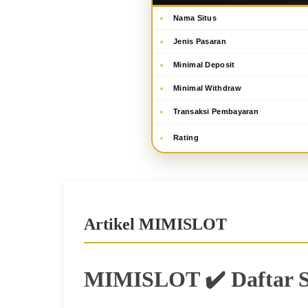
Nama Situs
Jenis Pasaran
Minimal Deposit
Minimal Withdraw
Transaksi Pembayaran
Rating
Artikel MIMISLOT
MIMISLOT ✔️ Daftar Si