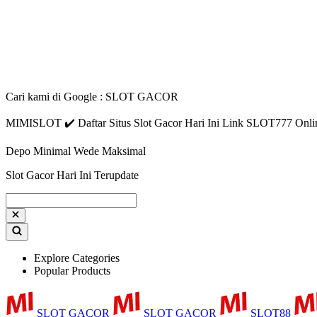
Cari kami di Google : SLOT GACOR
MIMISLOT ✔️ Daftar Situs Slot Gacor Hari Ini Link SLOT777 On
Depo Minimal Wede Maksimal
Slot Gacor Hari Ini Terupdate
Explore Categories
Popular Products
SLOT GACOR
SLOT GACOR
SLOT88