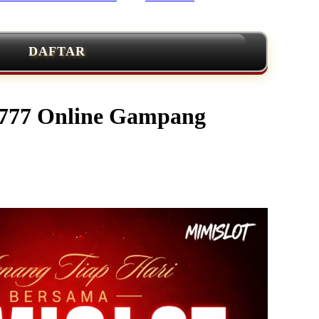
DAFTAR
T777 Online Gampang