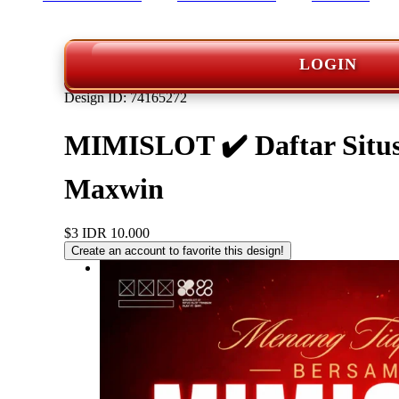
LOGIN
Design ID: 74165272
MIMISLOT ✔️ Daftar Situs
Maxwin
$3
IDR 10.000
Create an account to favorite this design!