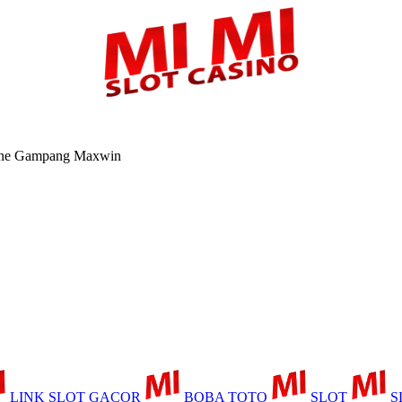
line Gampang Maxwin
LINK SLOT GACOR
BOBA TOTO
SLOT
S