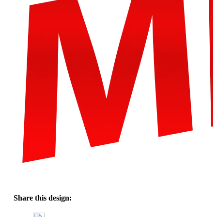
Share this design: