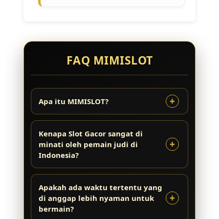
FAQ MIMISLOT
Apa itu MIMISLOT?
Kenapa Slot Gacor sangat di
minati oleh pemain judi di
Indonesia?
Apakah ada waktu tertentu yang
di anggap lebih nyaman untuk
bermain?