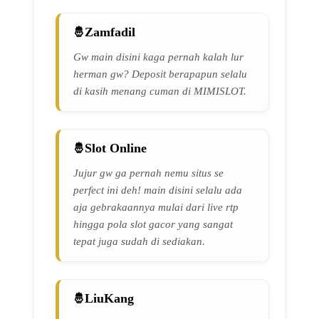
Zamfadil
Gw main disini kaga pernah kalah lur
herman gw? Deposit berapapun selalu
di kasih menang cuman di MIMISLOT.
Slot Online
Jujur gw ga pernah nemu situs se
perfect ini deh! main disini selalu ada
aja gebrakaannya mulai dari live rtp
hingga pola slot gacor yang sangat
tepat juga sudah di sediakan.
LiuKang