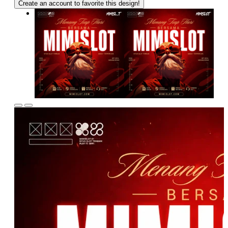
Create an account to favorite this design!