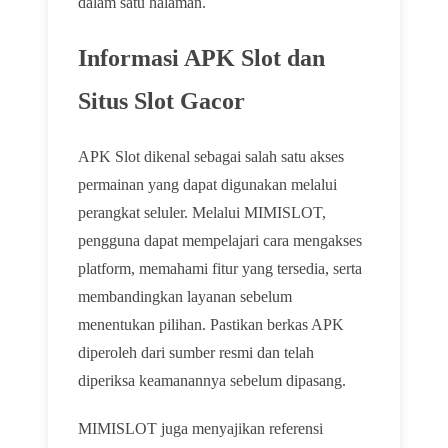
dalam satu halaman.
Informasi APK Slot dan
Situs Slot Gacor
APK Slot dikenal sebagai salah satu akses
permainan yang dapat digunakan melalui
perangkat seluler. Melalui MIMISLOT,
pengguna dapat mempelajari cara mengakses
platform, memahami fitur yang tersedia, serta
membandingkan layanan sebelum
menentukan pilihan. Pastikan berkas APK
diperoleh dari sumber resmi dan telah
diperiksa keamanannya sebelum dipasang.
MIMISLOT juga menyajikan referensi