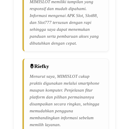
MIMISLOT memiliki tampilan yang
responsif dan mudah dipahami.
Informasi mengenai APK Slot, Slot88,
dan Slot777 tersusun dengan rapi
sehingga saya dapat menemukan
panduan serta pembaruan akses yang
dibutuhkan dengan cepat.
Riefky
Menurut saya, MIMISLOT cukup
praktis digunakan melalui smartphone
maupun komputer. Penjelasan fitur
platform dan pilihan permainannya
disampaikan secara ringkas, sehingga
memudahkan pengguna
membandingkan informasi sebelum
memilih layanan.