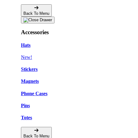
Back To Menu
Accessories
Hats
New!
Stickers
Magnets
Phone Cases
Pins
Totes
Back To Menu