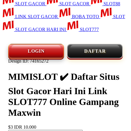
SLOT GACOR
SLOT GACOR
SLOT88
LINK SLOT GACOR
BOBA TOTO
SLOT
SLOT GACOR HARI INI
SLOT777
LOGIN
DAFTAR
Design ID: 74165272
MIMISLOT ✔️ Daftar Situs
Slot Gacor Hari Ini Link
SLOT777 Online Gampang
Maxwin
$3
IDR 10.000