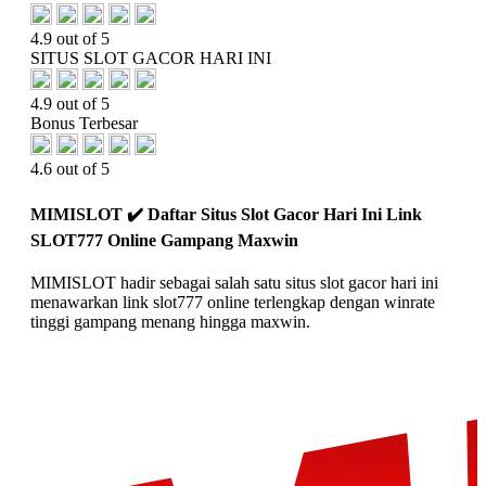
4.9 out of 5
SITUS SLOT GACOR HARI INI
4.9 out of 5
Bonus Terbesar
4.6 out of 5
MIMISLOT ✔️ Daftar Situs Slot Gacor Hari Ini Link
SLOT777 Online Gampang Maxwin
MIMISLOT hadir sebagai salah satu situs slot gacor hari ini
menawarkan link slot777 online terlengkap dengan winrate
tinggi gampang menang hingga maxwin.