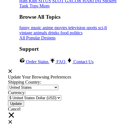
Hats
Kids SITUS SLOT GACOR HARI INI
Stickers
Tank Tops
Mugs
Browse All Topics
funny
music
anime
movies
television
sports
sci-fi
vintage
animals
drinks
food
politics
All Popular Designs
Support
Order Status
FAQ
Contact Us
Update Your Browsing Preferences
Shipping Country:
Currency:
Cancel