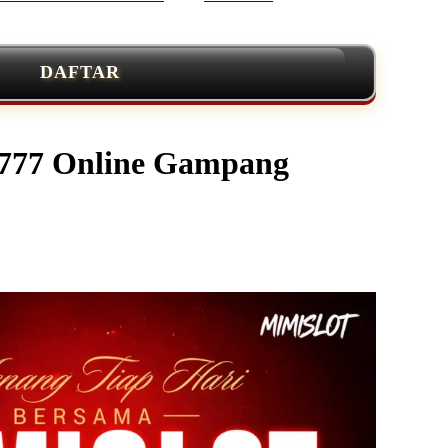
DAFTAR
T777 Online Gampang