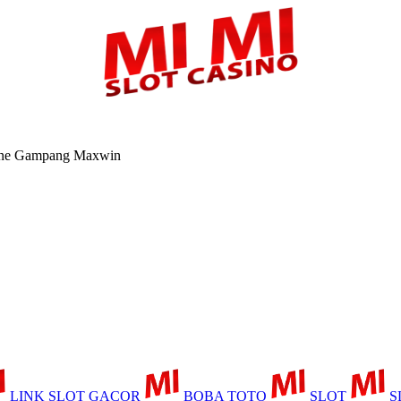
line Gampang Maxwin
LINK SLOT GACOR
BOBA TOTO
SLOT
S