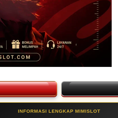
INFORMASI LENGKAP MIMISLOT