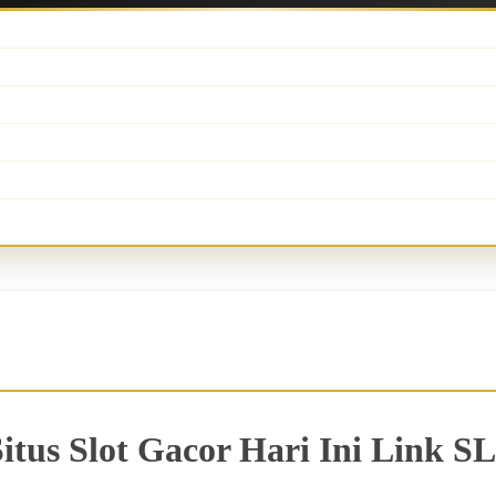
tus Slot Gacor Hari Ini Link S