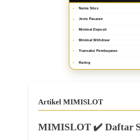
Nama Situs
Jenis Pasaran
Minimal Deposit
Minimal Withdraw
Transaksi Pembayaran
Rating
Artikel MIMISLOT
MIMISLOT ✔️ Daftar Si