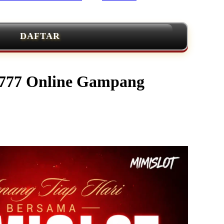
DAFTAR
T777 Online Gampang