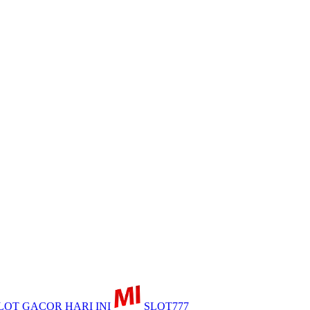
LOT GACOR HARI INI
SLOT777