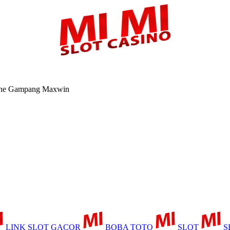
line Gampang Maxwin
LINK SLOT GACOR
BOBA TOTO
SLOT
S