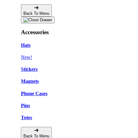
Back To Menu
Accessories
Hats
New!
Stickers
Magnets
Phone Cases
Pins
Totes
Back To Menu