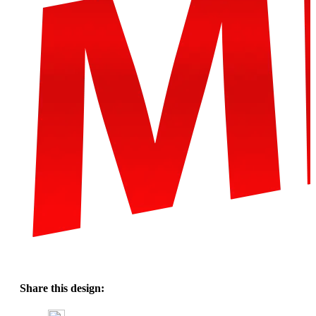
Share this design: