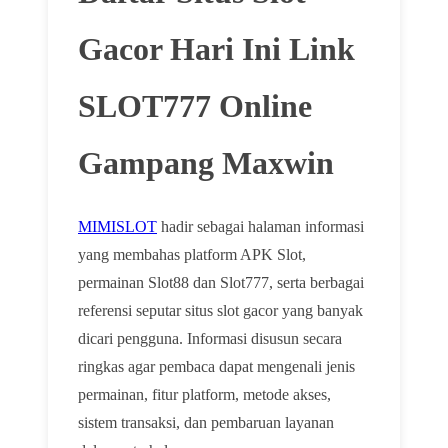
Gacor Hari Ini Link
SLOT777 Online
Gampang Maxwin
MIMISLOT
hadir sebagai halaman informasi
yang membahas platform APK Slot,
permainan Slot88 dan Slot777, serta berbagai
referensi seputar situs slot gacor yang banyak
dicari pengguna. Informasi disusun secara
ringkas agar pembaca dapat mengenali jenis
permainan, fitur platform, metode akses,
sistem transaksi, dan pembaruan layanan