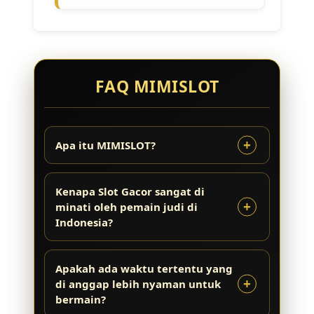
FAQ MIMISLOT
Apa itu MIMISLOT?
Kenapa Slot Gacor sangat di
minati oleh pemain judi di
Indonesia?
Apakah ada waktu tertentu yang
di anggap lebih nyaman untuk
bermain?