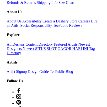
Refunds & Returns
Shipping Info
Size Chart
About Us
About Us
Accessibility
Create a Dashery Store
Careers
Hire
an Artist
Social Responsibility
TeePublic Reviews
Explore
All Designs
Content Directory
Featured Artists
Newest
Designers
Newest SITUS SLOT GACOR HARI INI
Tag
Directory
Artists
Artist Signup
Design Guide
TeePublic Blog
Follow Us