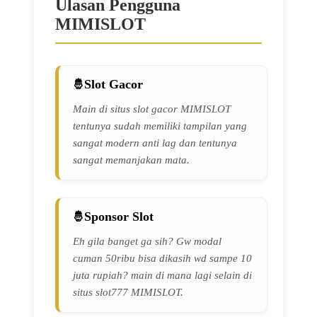
Ulasan Pengguna
MIMISLOT
Slot Gacor
Main di situs slot gacor MIMISLOT
tentunya sudah memiliki tampilan yang
sangat modern anti lag dan tentunya
sangat memanjakan mata.
Sponsor Slot
Eh gila banget ga sih? Gw modal
cuman 50ribu bisa dikasih wd sampe 10
juta rupiah? main di mana lagi selain di
situs slot777 MIMISLOT.