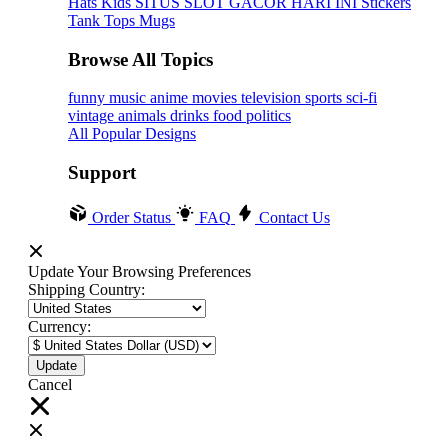
Hats
Kids SITUS SLOT GACOR HARI INI
Stickers
Tank Tops
Mugs
Browse All Topics
funny
music
anime
movies
television
sports
sci-fi
vintage
animals
drinks
food
politics
All Popular Designs
Support
Order Status
FAQ
Contact Us
Update Your Browsing Preferences
Shipping Country:
Currency:
Cancel