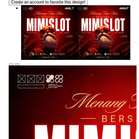
Create an account to favorite this design!