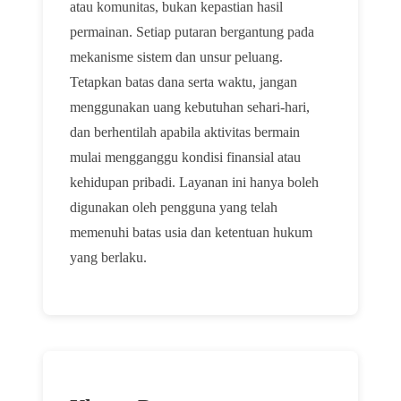
atau komunitas, bukan kepastian hasil
permainan. Setiap putaran bergantung pada
mekanisme sistem dan unsur peluang.
Tetapkan batas dana serta waktu, jangan
menggunakan uang kebutuhan sehari-hari,
dan berhentilah apabila aktivitas bermain
mulai mengganggu kondisi finansial atau
kehidupan pribadi. Layanan ini hanya boleh
digunakan oleh pengguna yang telah
memenuhi batas usia dan ketentuan hukum
yang berlaku.