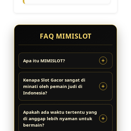
FAQ MIMISLOT
Apa itu MIMISLOT?
Kenapa Slot Gacor sangat di
minati oleh pemain judi di
Indonesia?
Apakah ada waktu tertentu yang
di anggap lebih nyaman untuk
bermain?