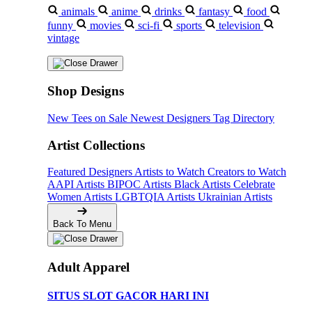
animals
anime
drinks
fantasy
food
funny
movies
sci-fi
sports
television
vintage
Shop Designs
New Tees on Sale
Newest Designers
Tag Directory
Artist Collections
Featured Designers
Artists to Watch
Creators to Watch
AAPI Artists
BIPOC Artists
Black Artists
Celebrate
Women Artists
LGBTQIA Artists
Ukrainian Artists
Back To Menu
Adult Apparel
SITUS SLOT GACOR HARI INI