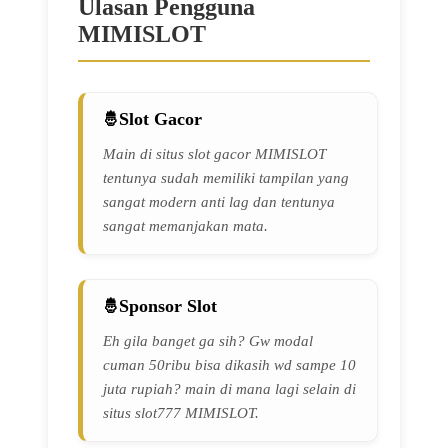
Ulasan Pengguna
MIMISLOT
Slot Gacor
Main di situs slot gacor MIMISLOT
tentunya sudah memiliki tampilan yang
sangat modern anti lag dan tentunya
sangat memanjakan mata.
Sponsor Slot
Eh gila banget ga sih? Gw modal
cuman 50ribu bisa dikasih wd sampe 10
juta rupiah? main di mana lagi selain di
situs slot777 MIMISLOT.