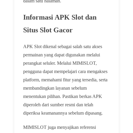
dalam satu halaman.
Informasi APK Slot dan
Situs Slot Gacor
APK Slot dikenal sebagai salah satu akses
permainan yang dapat digunakan melalui
perangkat seluler. Melalui MIMISLOT,
pengguna dapat mempelajari cara mengakses
platform, memahami fitur yang tersedia, serta
membandingkan layanan sebelum
menentukan pilihan. Pastikan berkas APK
diperoleh dari sumber resmi dan telah
diperiksa keamanannya sebelum dipasang.
MIMISLOT juga menyajikan referensi