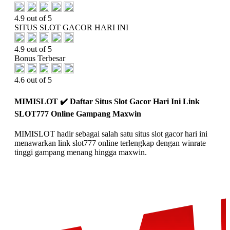
4.9 out of 5
SITUS SLOT GACOR HARI INI
4.9 out of 5
Bonus Terbesar
4.6 out of 5
MIMISLOT ✔️ Daftar Situs Slot Gacor Hari Ini Link
SLOT777 Online Gampang Maxwin
MIMISLOT hadir sebagai salah satu situs slot gacor hari ini
menawarkan link slot777 online terlengkap dengan winrate
tinggi gampang menang hingga maxwin.