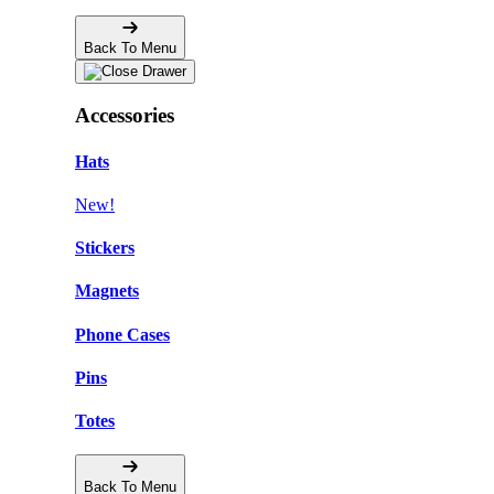
Back To Menu
Accessories
Hats
New!
Stickers
Magnets
Phone Cases
Pins
Totes
Back To Menu