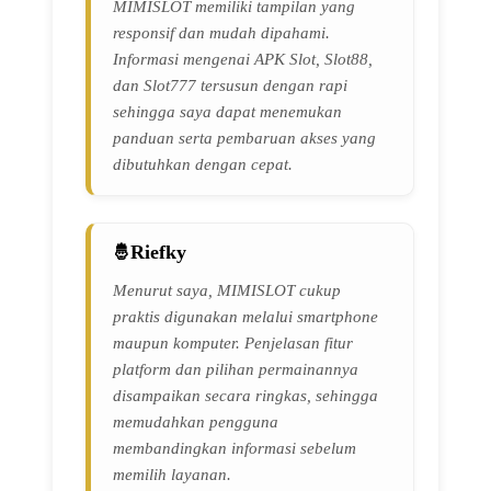
MIMISLOT memiliki tampilan yang
responsif dan mudah dipahami.
Informasi mengenai APK Slot, Slot88,
dan Slot777 tersusun dengan rapi
sehingga saya dapat menemukan
panduan serta pembaruan akses yang
dibutuhkan dengan cepat.
Riefky
Menurut saya, MIMISLOT cukup
praktis digunakan melalui smartphone
maupun komputer. Penjelasan fitur
platform dan pilihan permainannya
disampaikan secara ringkas, sehingga
memudahkan pengguna
membandingkan informasi sebelum
memilih layanan.