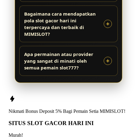
Bagaimana cara mendapatkan
pola slot gacor hari ini
terpercaya dan terbaik di
MIMISLOT?
Apa permainan atau provider
yang sangat di minati oleh
semua pemain slot777?
Nikmati
Bonus Deposit 5%
Bagi Pemain Setia
MIMISLOT!
SITUS SLOT GACOR HARI INI
Murah!