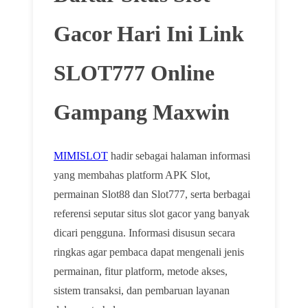
Gacor Hari Ini Link
SLOT777 Online
Gampang Maxwin
MIMISLOT
hadir sebagai halaman informasi
yang membahas platform APK Slot,
permainan Slot88 dan Slot777, serta berbagai
referensi seputar situs slot gacor yang banyak
dicari pengguna. Informasi disusun secara
ringkas agar pembaca dapat mengenali jenis
permainan, fitur platform, metode akses,
sistem transaksi, dan pembaruan layanan