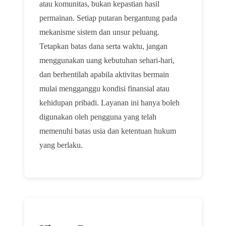
atau komunitas, bukan kepastian hasil
permainan. Setiap putaran bergantung pada
mekanisme sistem dan unsur peluang.
Tetapkan batas dana serta waktu, jangan
menggunakan uang kebutuhan sehari-hari,
dan berhentilah apabila aktivitas bermain
mulai mengganggu kondisi finansial atau
kehidupan pribadi. Layanan ini hanya boleh
digunakan oleh pengguna yang telah
memenuhi batas usia dan ketentuan hukum
yang berlaku.