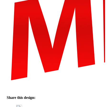
Share this design: