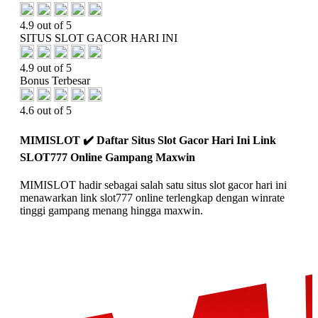
4.9 out of 5
SITUS SLOT GACOR HARI INI
4.9 out of 5
Bonus Terbesar
4.6 out of 5
MIMISLOT ✔️ Daftar Situs Slot Gacor Hari Ini Link
SLOT777 Online Gampang Maxwin
MIMISLOT hadir sebagai salah satu situs slot gacor hari ini
menawarkan link slot777 online terlengkap dengan winrate
tinggi gampang menang hingga maxwin.