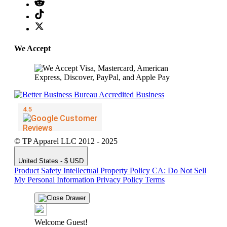
We Accept
© TP Apparel LLC 2012 - 2025
United States - $ USD
Product Safety
Intellectual Property Policy
CA: Do Not Sell
My Personal Information
Privacy Policy
Terms
Welcome Guest!