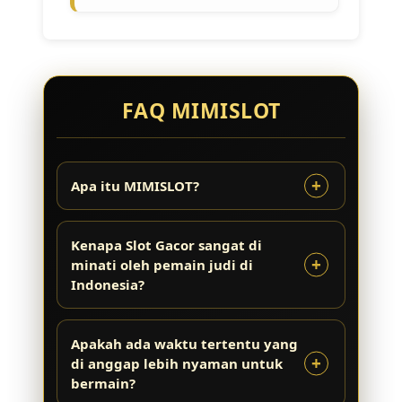
FAQ MIMISLOT
Apa itu MIMISLOT?
Kenapa Slot Gacor sangat di
minati oleh pemain judi di
Indonesia?
Apakah ada waktu tertentu yang
di anggap lebih nyaman untuk
bermain?