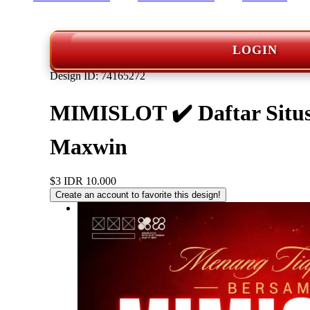
LOGIN
Design ID: 74165272
MIMISLOT ✔️ Daftar Situs
Maxwin
$3
IDR 10.000
Create an account to favorite this design!