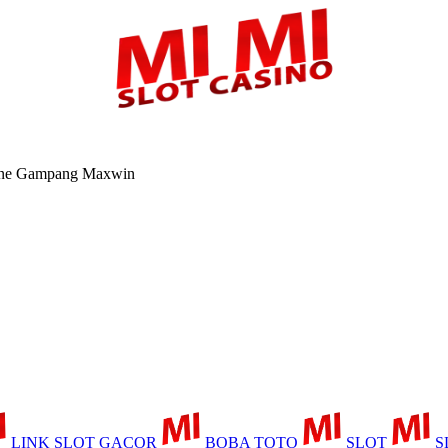
line Gampang Maxwin
LINK SLOT GACOR
BOBA TOTO
SLOT
S