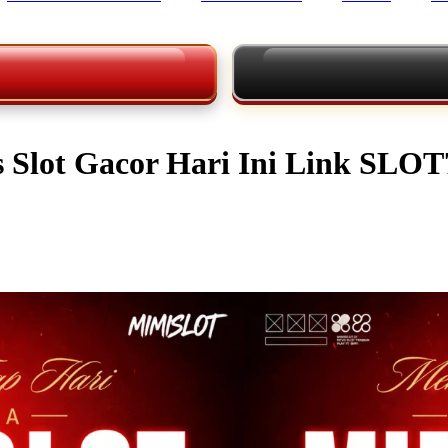
 Slot Gacor Hari Ini Link SLO