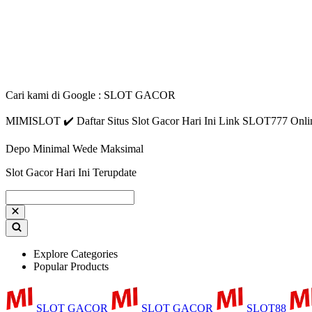
Cari kami di Google : SLOT GACOR
MIMISLOT ✔️ Daftar Situs Slot Gacor Hari Ini Link SLOT777 On
Depo Minimal Wede Maksimal
Slot Gacor Hari Ini Terupdate
Explore Categories
Popular Products
SLOT GACOR
SLOT GACOR
SLOT88