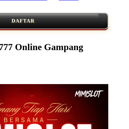
DAFTAR
T777 Online Gampang