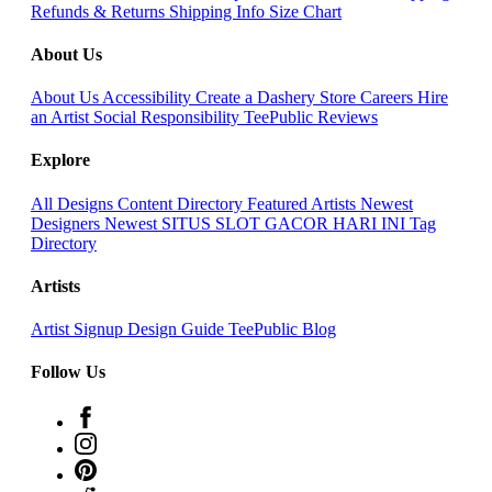
Refunds & Returns
Shipping Info
Size Chart
About Us
About Us
Accessibility
Create a Dashery Store
Careers
Hire
an Artist
Social Responsibility
TeePublic Reviews
Explore
All Designs
Content Directory
Featured Artists
Newest
Designers
Newest SITUS SLOT GACOR HARI INI
Tag
Directory
Artists
Artist Signup
Design Guide
TeePublic Blog
Follow Us