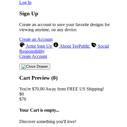
Log In
Sign Up
Create an account to save your favorite designs for
viewing anytime, on any device.
Create an Account
Artist Sign Up
About TeePublic
Social
Responsibility
Create Account
Cart Preview (0)
You're
$70.00
Away from
FREE US Shipping!
$0
$70
Your Cart is empty...
Discover something you'll love!