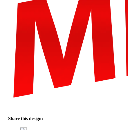
Share this design: