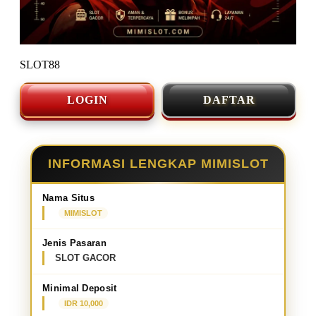
SLOT88
LOGIN
DAFTAR
INFORMASI LENGKAP MIMISLOT
Nama Situs
MIMISLOT
Jenis Pasaran
SLOT GACOR
Minimal Deposit
IDR 10,000