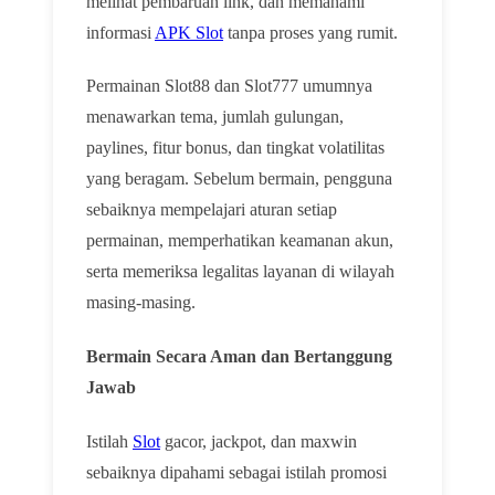
melihat pembaruan link, dan memahami
informasi
APK Slot
tanpa proses yang rumit.
Permainan Slot88 dan Slot777 umumnya
menawarkan tema, jumlah gulungan,
paylines, fitur bonus, dan tingkat volatilitas
yang beragam. Sebelum bermain, pengguna
sebaiknya mempelajari aturan setiap
permainan, memperhatikan keamanan akun,
serta memeriksa legalitas layanan di wilayah
masing-masing.
Bermain Secara Aman dan Bertanggung
Jawab
Istilah
Slot
gacor, jackpot, dan maxwin
sebaiknya dipahami sebagai istilah promosi