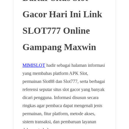
Gacor Hari Ini Link
SLOT777 Online
Gampang Maxwin
MIMISLOT
hadir sebagai halaman informasi
yang membahas platform APK Slot,
permainan Slot88 dan Slot777, serta berbagai
referensi seputar situs slot gacor yang banyak
dicari pengguna. Informasi disusun secara
ringkas agar pembaca dapat mengenali jenis
permainan, fitur platform, metode akses,
sistem transaksi, dan pembaruan layanan