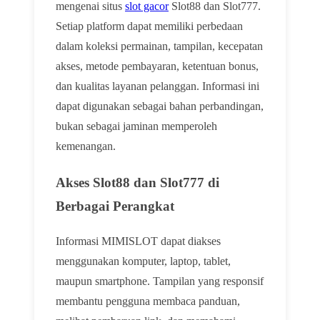
mengenai situs
slot gacor
Slot88 dan Slot777.
Setiap platform dapat memiliki perbedaan
dalam koleksi permainan, tampilan, kecepatan
akses, metode pembayaran, ketentuan bonus,
dan kualitas layanan pelanggan. Informasi ini
dapat digunakan sebagai bahan perbandingan,
bukan sebagai jaminan memperoleh
kemenangan.
Akses Slot88 dan Slot777 di
Berbagai Perangkat
Informasi MIMISLOT dapat diakses
menggunakan komputer, laptop, tablet,
maupun smartphone. Tampilan yang responsif
membantu pengguna membaca panduan,