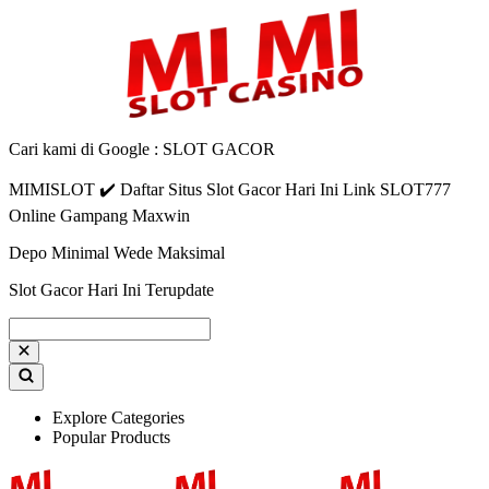
Cari kami di Google : SLOT GACOR
MIMISLOT ✔️ Daftar Situs Slot Gacor Hari Ini Link SLOT777
Online Gampang Maxwin
Depo Minimal Wede Maksimal
Slot Gacor Hari Ini Terupdate
Explore Categories
Popular Products