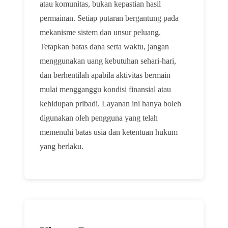
atau komunitas, bukan kepastian hasil
permainan. Setiap putaran bergantung pada
mekanisme sistem dan unsur peluang.
Tetapkan batas dana serta waktu, jangan
menggunakan uang kebutuhan sehari-hari,
dan berhentilah apabila aktivitas bermain
mulai mengganggu kondisi finansial atau
kehidupan pribadi. Layanan ini hanya boleh
digunakan oleh pengguna yang telah
memenuhi batas usia dan ketentuan hukum
yang berlaku.